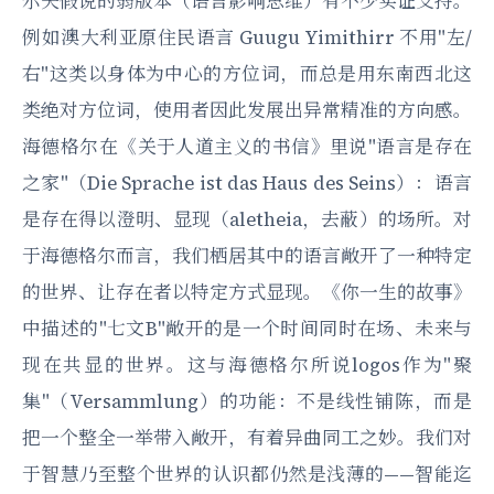
尔夫假说的弱版本（语言影响思维）有不少实证支持。
例如澳大利亚原住民语言 Guugu Yimithirr 不用"左/
右"这类以身体为中心的方位词，而总是用东南西北这
类绝对方位词，使用者因此发展出异常精准的方向感。
海德格尔在《关于人道主义的书信》里说"语言是存在
之家"（Die Sprache ist das Haus des Seins）：语言
是存在得以澄明、显现（aletheia，去蔽）的场所。对
于海德格尔而言，我们栖居其中的语言敞开了一种特定
的世界、让存在者以特定方式显现。《你一生的故事》
中描述的"七文B"敞开的是一个时间同时在场、未来与
现在共显的世界。这与海德格尔所说logos作为"聚
集"（Versammlung）的功能：不是线性铺陈，而是
把一个整全一举带入敞开，有着异曲同工之妙。我们对
于智慧乃至整个世界的认识都仍然是浅薄的——智能迄