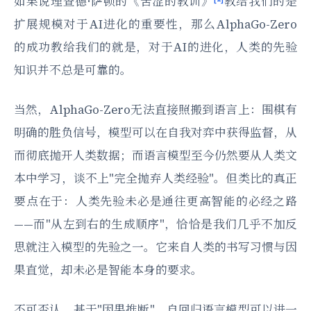
如果说理查德·萨顿的《苦涩的教训》
教给我们的是
扩展规模对于AI进化的重要性，那么AlphaGo-Zero
的成功教给我们的就是，对于AI的进化，人类的先验
知识并不总是可靠的。
当然，AlphaGo-Zero无法直接照搬到语言上：围棋有
明确的胜负信号，模型可以在自我对弈中获得监督，从
而彻底抛开人类数据；而语言模型至今仍然要从人类文
本中学习，谈不上"完全抛弃人类经验"。但类比的真正
要点在于：人类先验未必是通往更高智能的必经之路
——而"从左到右的生成顺序"，恰恰是我们几乎不加反
思就注入模型的先验之一。它来自人类的书写习惯与因
果直觉，却未必是智能本身的要求。
不可否认，基于"因果推断"，自回归语言模型可以进一